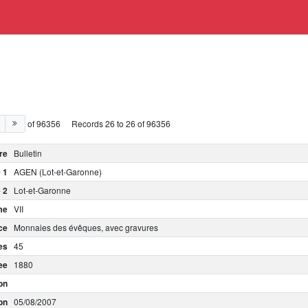
of 96356
Records 26 to 26 of 96356
re
Bulletin
 1
AGEN (Lot-et-Garonne)
 2
Lot-et-Garonne
me
VII
ce
Monnaies des évêques, avec gravures
es
45
ee
1880
on
on
05/08/2007