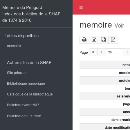
Mémoire du Périgord
Index des bulletins de la SHAP
de 1874 à 2016
memoire
Voir
Tables disponibles
memoire
Page
Autres sites de la SHAP
natu
motcle
Site principal
motcle
Bibliothèque numérique
to
Catalogue de la bibliothèque
referen
pag
Bulletins avant 1937
ann
Bulletins depuis 1938
date creati
date modificati