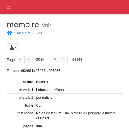
memoire
Voir
memoire
Voir
Page
of 96356
Records 95286 to 95286 of 96356
nature
Bulletin
motcle 1
Labussière Michel
motcle 2
journaliste
tome
CLI
reference
Notes de lecture: Une histoire du périgord à travers
ses bars
pages
386