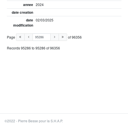
annee
2024
date creation
date
02/03/2025
modification
Page
of 96356
Records 95286 to 95286 of 96356
©2022 - Pierre Besse pour la S.H.A.P.